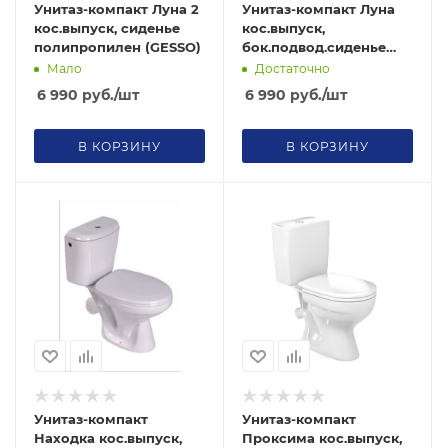
Унитаз-компакт Луна 2
Унитаз-компакт Луна
кос.выпуск, сиденье
кос.выпуск,
полипропилен (GESSO)
бок.подвод.сиденье
полипропилен (GESSO)
Мало
Достаточно
6 990
руб.
/шт
6 990
руб.
/шт
В КОРЗИНУ
В КОРЗИНУ
Унитаз-компакт
Унитаз-компакт
Находка кос.выпуск,
Проксима кос.выпуск,