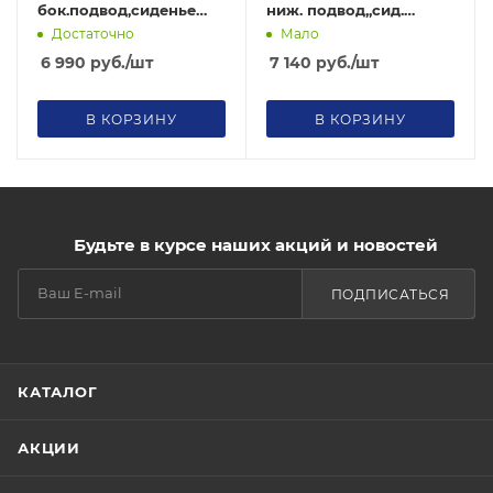
бок.подвод,сиденье
ниж. подвод,,сид.
полипропилен (GESSO)
полипропилен (GESSO)
Достаточно
Мало
6 990
руб.
/шт
7 140
руб.
/шт
В КОРЗИНУ
В КОРЗИНУ
Будьте в курсе наших акций и новостей
ПОДПИСАТЬСЯ
КАТАЛОГ
АКЦИИ