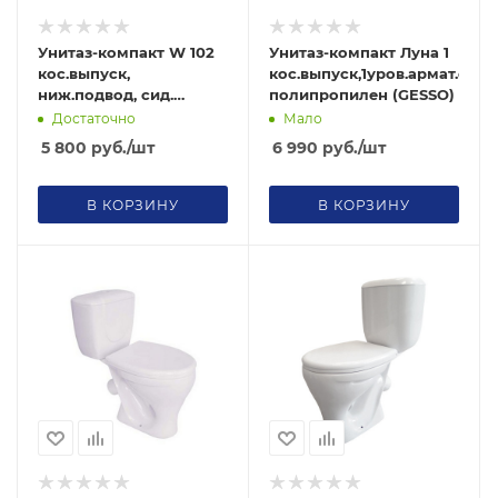
Унитаз-компакт W 102
Унитаз-компакт Луна 1
кос.выпуск,
кос.выпуск,1уров.армат.сид
ниж.подвод, сид.
полипропилен (GESSO)
полипропилен (GESSO)
Достаточно
Мало
5 800
руб.
/шт
6 990
руб.
/шт
В КОРЗИНУ
В КОРЗИНУ