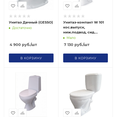
Унитаз Дачный (GESSO)
Унитаз-компакт W 101
кос.выпуск,
Достаточно
ниж.подвод, сид.
полипропилен (GESSO)
Мало
4 900
руб.
/шт
7 130
руб.
/шт
В КОРЗИНУ
В КОРЗИНУ